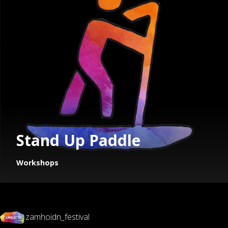
Stand Up Paddle
Workshops
zamhoidn_festival