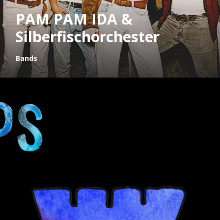
PAM PAM IDA &
Silberfischorchester
Bands