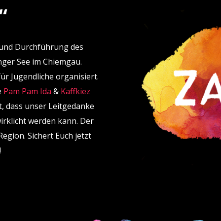
“
n und Durchführung des
nger See im Chiemgau.
ür Jugendliche organisiert.
e
Pam Pam Ida
&
Kaffkiez
t, dass unser Leitgedanke
rklicht werden kann. Der
egion. Sichert Euch jetzt
!