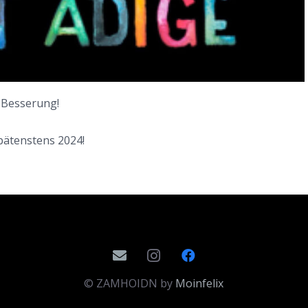
 Besserung!
ätenstens 2024!
© ZAMHOIDN by
Moinfelix