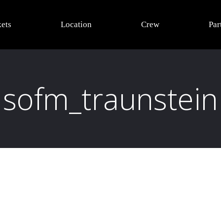
kets
Location
Crew
Par
sofm_traunstein