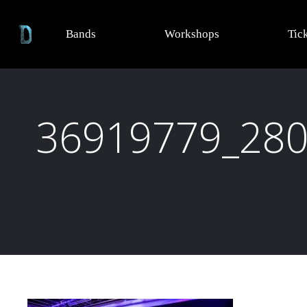
Bands
Workshops
Tic
36919779_28