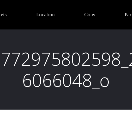
kets
Location
Crew
Par
0772975802598_
6066048_o