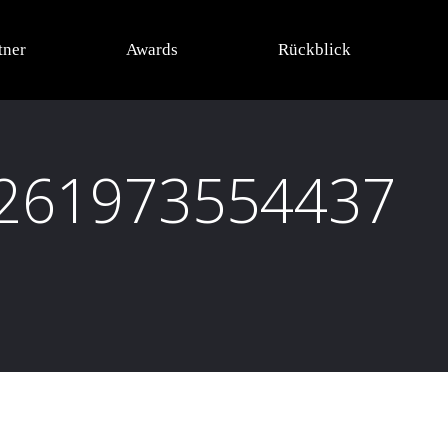
tner
Awards
Rückblick
261973554437