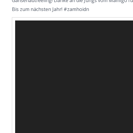
Gänsehautfeeling! Danke an die Jungs vom Mamigo fü
Bis zum nächsten Jahr! #zamhoidn
Video-
Player