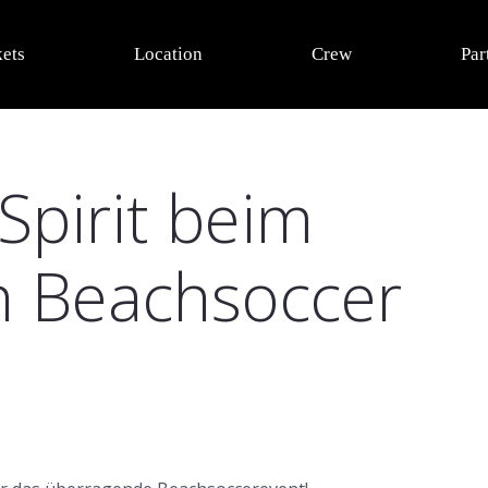
kets
Location
Crew
Par
pirit beim
 Beachsoccer