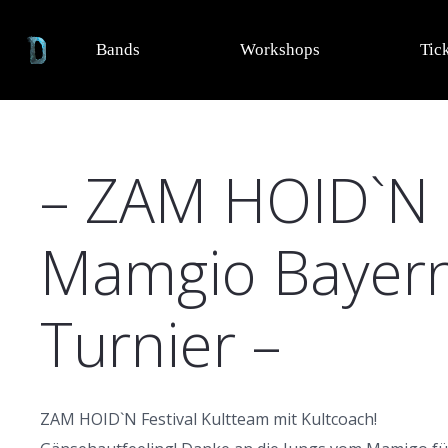
Bands
Workshops
Tic
– ZAM HOID`N S
Mamgio Bayern
Turnier –
ZAM HOID`N Festival Kultteam mit Kultcoach!